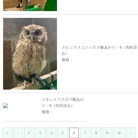
スピックスコノハズク雛あがり・8（売約済
み）
価格：
コキンメフクロウ雛あが
り・6（売約済み）
価格：
«
‹
2
3
4
5
6
7
8
9
10
›